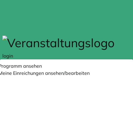
Zum Hauptteil springen
login
Programm ansehen
Meine Einreichungen ansehen/bearbeiten